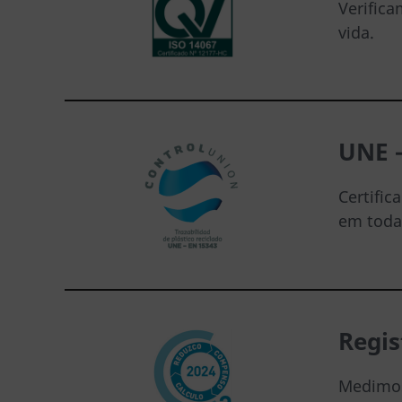
Verific
vida.
UNE –
Certific
em toda 
Regis
Medimos