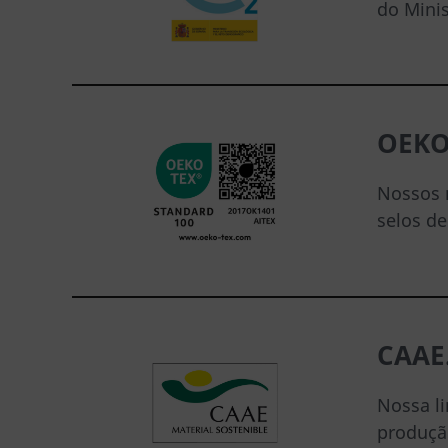
do Minis
OEKO
Nossos m
selos d
CAAE
Nossa l
produçã