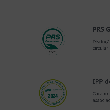
PRS G
Distinç
circular
IPP 
Garante
associad