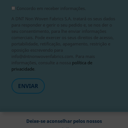
Legal
Suscripción
Concordo em receber informações.
*
A DNT Non Woven Fabrics S.A. tratará os seus dados
para responder e gerir o seu pedido e, se nos der o
seu consentimento, para lhe enviar informações
comerciais. Pode exercer os seus direitos de acesso,
portabilidade, retificação, apagamento, restrição e
oposição escrevendo para
info@dntnonwovenfabrics.com. Para mais
informações, consulte a nossa
política de
privacidade
.
Deixe-se aconselhar pelos nossos