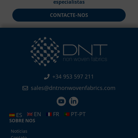
especialistas
CONTACTE-NOS
+34 953 597 211
sales@dntnonwovenfabrics.com
EN
FR
PT-PT
ES
SOBRE NOS
Notícias
Contato