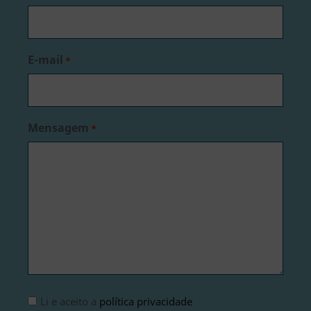
E-mail
*
Mensagem
*
Aviso
Li e aceito a
política privacidade