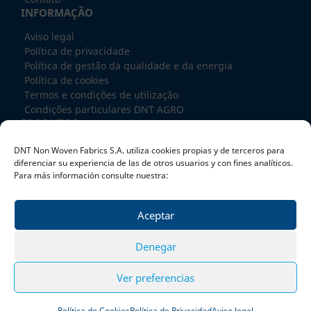
INFORMAÇÃO
Aviso legal
Política de privacidade
Política de gestão da qualidade e da energia
Política de cookies
Termos e condições de utilização
Condições particulares DNT AGRO
PRODUTOS
SPUNBOND
DNT Non Woven Fabrics S.A. utiliza cookies propias y de terceros para
RECYCLED BOND
diferenciar su experiencia de las de otros usuarios y con fines analíticos.
MELTBLOWN
Para más información consulte nuestra:
SPUNMELT
EXTRUSION COATING
Aceptar
TRATAMENTOS
TRABALHE CONNOSCO
Denegar
Ver preferencias
© DNT NON WOVEN FABRICS 2025
Política de Cookies
Política de Privacidad
Aviso legal