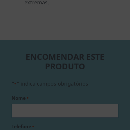
extremas.
ENCOMENDAR ESTE
PRODUTO
"
" indica campos obrigatórios
*
Nome
*
Telefone
*