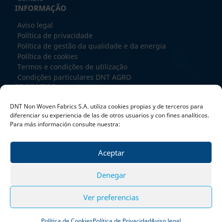
INFORMAÇÃO
Aviso legal
Política de privacidade
Política de gestão da qualidade e da energia
Política de cookies
Termos e condições de utilização
Condições particulares DNT AGRO
PRODUTOS
SPUNBOND
DNT Non Woven Fabrics S.A. utiliza cookies propias y de terceros para
RECYCLED BOND
diferenciar su experiencia de las de otros usuarios y con fines analíticos.
MELTBLOWN
Para más información consulte nuestra:
SPUNMELT
EXTRUSION COATING
Aceptar
TRATAMENTOS
TRABALHE CONNOSCO
Denegar
Ver preferencias
© DNT NON WOVEN FABRICS 2025
Política de Cookies
Política de Privacidad
Aviso legal