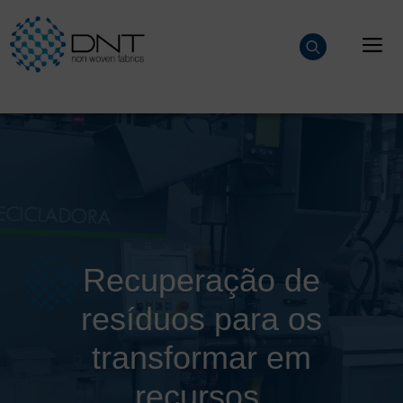
Saltar
para
M
o
conteúdo
Recuperação de
resíduos para os
transformar em
recursos.