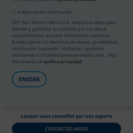
Legal
Suscripción
Acepto recibir información
*
DNT Non Woven Fabrics S.A. tratará tus datos para
atender y gestionar tu consulta, y si nos das el
consentimiento, enviarte información comercial.
Puedes ejercer los derechos de acceso, portabilidad,
rectificación, supresión, limitación, oposición
escribiendo a info@dntnonwovenfabrics.com . Más
información en
política privacidad
Laissez-vous conseiller par nos experts
CONTACTEZ-NOUS