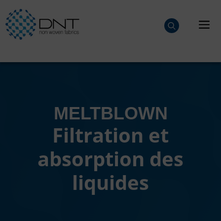
Aller
au
M
contenu
MELTBLOWN
Filtration et
absorption des
liquides