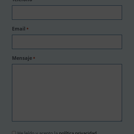
Email
*
Mensaje
*
Aviso
He leído y acepto la
política privacidad