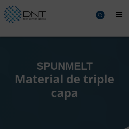
Saltar
al
M
contenido
SPUNMELT
Material de triple
capa