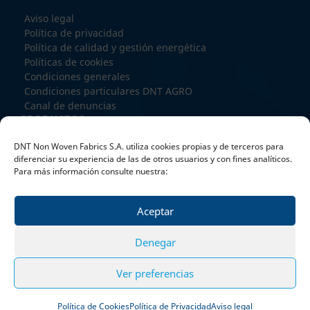
Aviso legal
Política de privacidad
Política de calidad y gestión energética
Políticas de cookies
Condiciones generales
Condiciones particulares DNT AGRO
Canal de denuncias
PRODUCTOS
SPUNBOND
DNT Non Woven Fabrics S.A. utiliza cookies propias y de terceros para
RECYCLED BOND
diferenciar su experiencia de las de otros usuarios y con fines analíticos.
MELTBLOWN
Para más información consulte nuestra:
SPUNMELT
EXTRUSION COATING
Aceptar
TRATAMIENTOS
TRABAJA CON NOSOTROS
Denegar
Ver preferencias
© DNT NON WOVEN FABRICS 2025
Política de Cookies
Política de Privacidad
Aviso legal