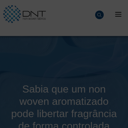
Saltar
para
M
o
conteúdo
Sabia que um non
woven aromatizado
pode libertar fragrância
de forma controlada