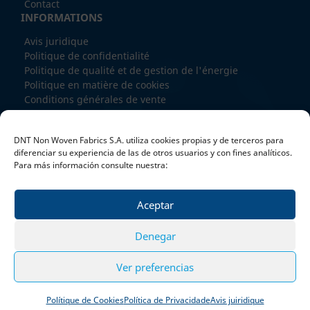
Contact
INFORMATIONS
Avis juridique
Politique de confidentialité
Politique de qualité et de gestion de l'énergie
Politique en matière de cookies
Conditions générales de vente
Conditions particulières DNT AGRO
PRODUCTS
DNT Non Woven Fabrics S.A. utiliza cookies propias y de terceros para
SPUNBOND
diferenciar su experiencia de las de otros usuarios y con fines analíticos.
Para más información consulte nuestra:
RECYCLED BOND
MELTBLOWN
SPUNMELT
Aceptar
EXTRUSION COATING
TRAITMENT
Denegar
TRABAILLE AVEC NOUS
Ver preferencias
© DNT NON WOVEN FABRICS 2025
Polítique de Cookies
Política de Privacidade
Avis juiridique