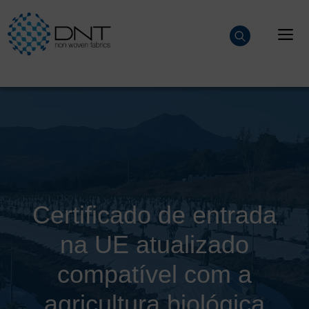
Saltar
para
M
o
conteúdo
Certificado de entrada
na UE atualizado
compatível com a
agricultura biológica