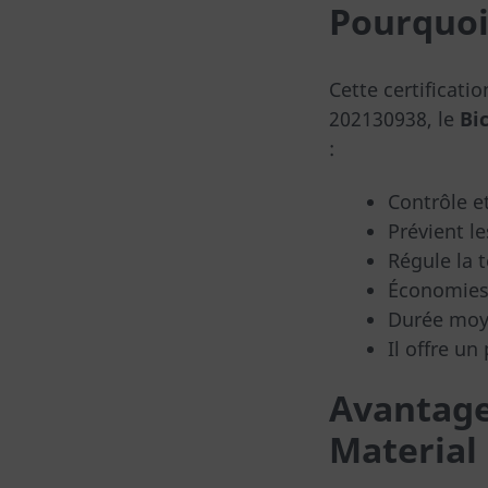
Pourquo
Cette certificati
202130938, le
Bi
:
Contrôle e
Prévient le
Régule la t
Économies 
Durée moye
Il offre u
Avantage
Material