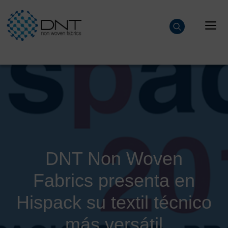
Saltar
al
M
contenido
DNT Non Woven
Fabrics presenta en
Hispack su textil técnico
más versátil