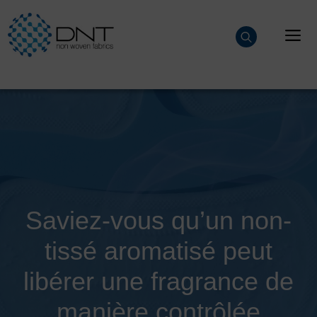
Aller
au
M
contenu
Saviez-vous qu’un non-
tissé aromatisé peut
libérer une fragrance de
manière contrôlée