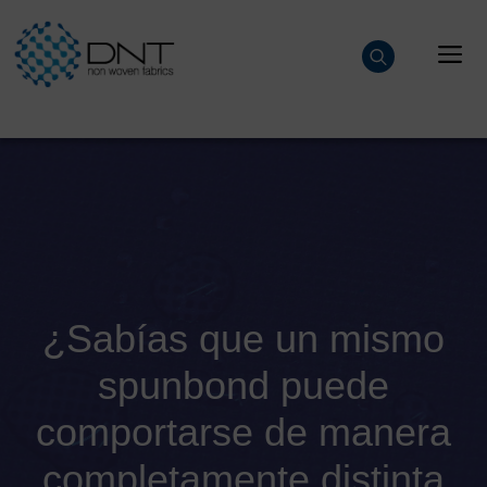
Saltar
al
M
contenido
¿Sabías que un mismo
spunbond puede
comportarse de manera
completamente distinta