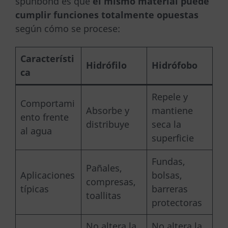
spunbond es que
el mismo material puede
cumplir funciones totalmente opuestas
según cómo se procese:
Característi
Hidrófilo
Hidrófobo
ca
Repele y
Comportami
Absorbe y
mantiene
ento frente
distribuye
seca la
al agua
superficie
Fundas,
Pañales,
Aplicaciones
bolsas,
compresas,
típicas
barreras
toallitas
protectoras
No altera la
No altera la